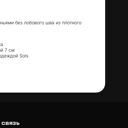
ньями без лобового шва из плотного
ка
й 7 см
одеждой Sols
СВЯЗЬ