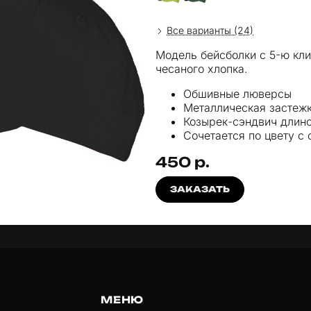
Все варианты (24)
Модель бейсболки с 5-ю кли
чесаного хлопка.
Обшивные люверсы
Металлическая застеж
Козырек-сэндвич длино
Сочетается по цвету с 
450 р.
ЗАКАЗАТЬ
МЕНЮ