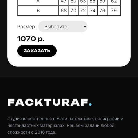
A
47
50
53
56
59
62
B
68
70
72
74
76
79
Размер:
1070 р.
ЗАКАЗАТЬ
FACKTURAF
Студия качественной печати на текстиле, полиграфии и
нестандартных материалах. Решаем задачи любой
сложности с 2016 года.