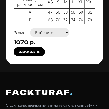
XS
S
M
L
XL
XXL
размеров, см
A
47
50
53
56
59
62
B
68
70
72
74
76
79
Размер:
1070 р.
ЗАКАЗАТЬ
FACKTURAF
Студия качественной печати на текстиле, полиграфии и