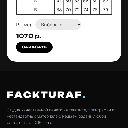
A
47
50
53
56
59
62
B
68
70
72
74
76
79
Размер:
1070 р.
ЗАКАЗАТЬ
FACKTURAF
Студия качественной печати на текстиле, полиграфии и
нестандартных материалах. Решаем задачи любой
сложности с 2016 года.