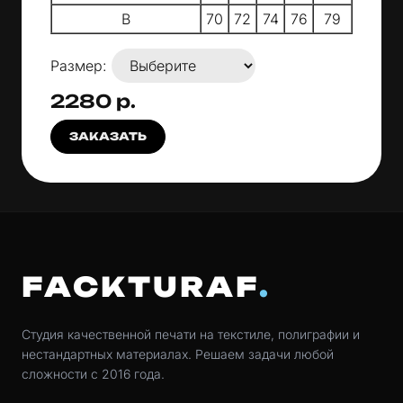
B
70
72
74
76
79
Размер:
2280 р.
ЗАКАЗАТЬ
FACKTURAF
Студия качественной печати на текстиле, полиграфии и
нестандартных материалах. Решаем задачи любой
сложности с 2016 года.