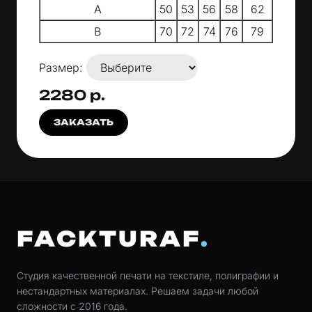
A
50
53
56
58
62
B
70
72
74
76
79
Размер:
2280 р.
ЗАКАЗАТЬ
FACKTURAF
Студия качественной печати на текстиле, полиграфии и
нестандартных материалах. Решаем задачи любой
сложности с 2016 года.