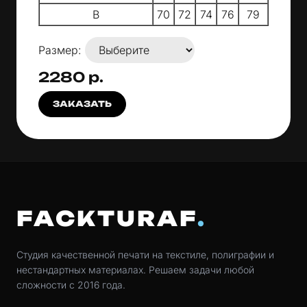
B
70
72
74
76
79
Размер:
2280 р.
ЗАКАЗАТЬ
FACKTURAF
Студия качественной печати на текстиле, полиграфии и
нестандартных материалах. Решаем задачи любой
сложности с 2016 года.