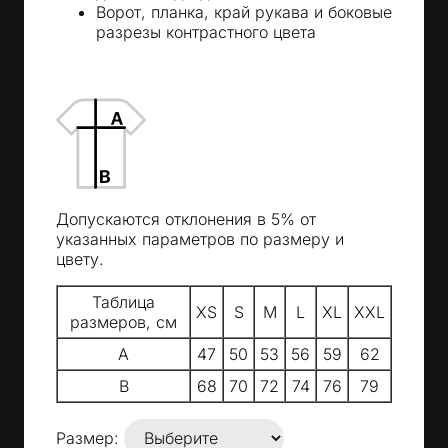
Ворот, планка, край рукава и боковые
разрезы контрастного цвета
Допускаются отклонения в 5% от
указанных параметров по размеру и
цвету.
Таблица
XS
S
M
L
XL
XXL
размеров, см
A
47
50
53
56
59
62
B
68
70
72
74
76
79
Размер: