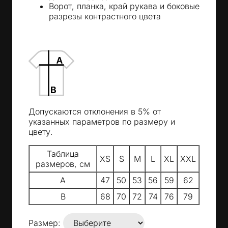
Ворот, планка, край рукава и боковые
разрезы контрастного цвета
Допускаются отклонения в 5% от
указанных параметров по размеру и
цвету.
Таблица
XS
S
M
L
XL
XXL
размеров, см
A
47
50
53
56
59
62
B
68
70
72
74
76
79
Размер: