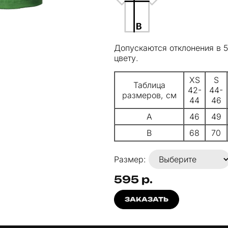
Допускаются отклонения в 
цвету.
XS
S
Таблица
42-
44-
размеров, см
44
46
A
46
49
B
68
70
Размер:
595 р.
ЗАКАЗАТЬ