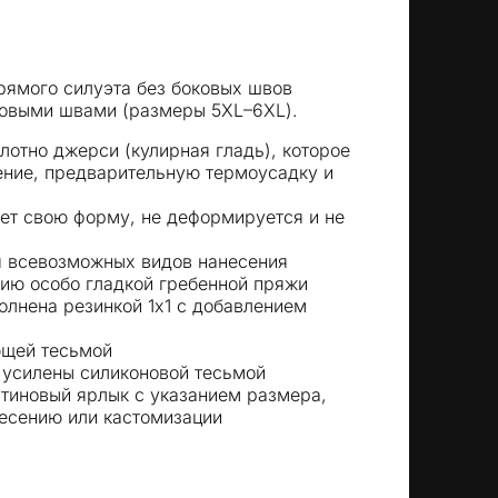
рямого силуэта без боковых швов
ковыми швами (размеры 5XL–6XL).
лотно джерси (кулирная гладь), которое
ение, предварительную термоусадку и
ет свою форму, не деформируется и не
я всевозможных видов нанесения
ию особо гладкой гребенной пряжи
олнена резинкой 1x1 с добавлением
ющей тесьмой
 усилены силиконовой тесьмой
атиновый ярлык с указанием размера,
есению или кастомизации