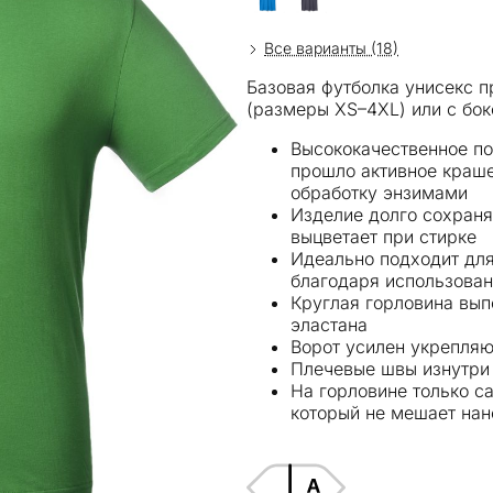
Все варианты (18)
Базовая футболка унисекс п
(размеры XS–4XL) или с бо
Высококачественное по
прошло активное краш
обработку энзимами
Изделие долго сохраня
выцветает при стирке
Идеально подходит дл
благодаря использован
Круглая горловина вып
эластана
Ворот усилен укрепля
Плечевые швы изнутри
На горловине только с
который не мешает нан