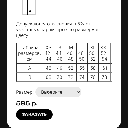
Допускаются отклонения в 5% от
указанных параметров по размеру и
цвету.
Таблица
XS
S
M
L
XL
XXL
3XL
4
размеров,
42-
44-
46-
48-
50-
52-
54-
5
см
44
46
48
50
52
54
56
A
46
49
52
55
58
61
64
B
68
70
72
74
76
78
80
Размер:
595 р.
ЗАКАЗАТЬ