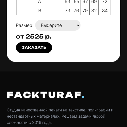
A
63
65
67
69
72
B
73
76
79
82
84
Размер:
от 2525 р.
ЗАКАЗАТЬ
FACKTURAF
Студия качественной печати на текстиле, полиграфии и
нестандартных материалах. Решаем задачи любой
сложности с 2016 года.