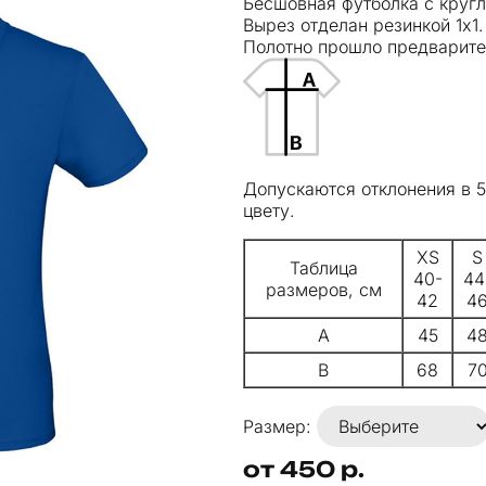
Бесшовная футболка с круг
Вырез отделан резинкой 1х1.
Полотно прошло предварите
Допускаются отклонения в 
цвету.
XS
S
Таблица
40-
44
размеров, см
42
4
A
45
4
B
68
7
Размер:
от 450 р.