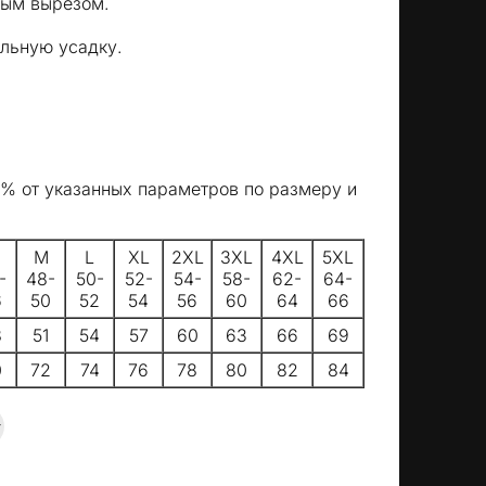
лым вырезом.
льную усадку.
5% от указанных параметров по размеру и
M
L
XL
2XL
3XL
4XL
5XL
-
48-
50-
52-
54-
58-
62-
64-
6
50
52
54
56
60
64
66
8
51
54
57
60
63
66
69
0
72
74
76
78
80
82
84