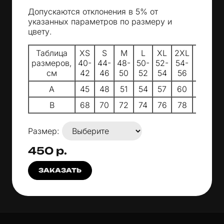
Допускаются отклонения в 5% от
указанных параметров по размеру и
цвету.
Таблица
XS
S
M
L
XL
2XL
3XL
4
размеров,
40-
44-
48-
50-
52-
54-
58-
6
см
42
46
50
52
54
56
60
6
A
45
48
51
54
57
60
63
6
B
68
70
72
74
76
78
80
8
Размер:
450 р.
ЗАКАЗАТЬ