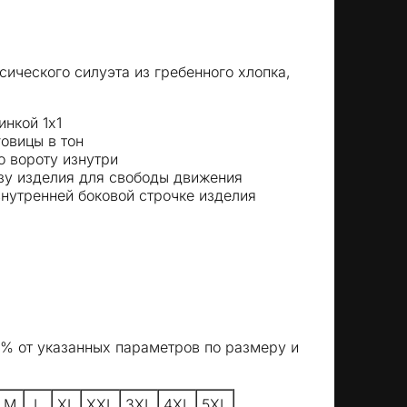
ического силуэта из гребенного хлопка,
инкой 1x1
овицы в тон
 вороту изнутри
зу изделия для свободы движения
внутренней боковой строчке изделия
5% от указанных параметров по размеру и
M
L
XL
XXL
3XL
4XL
5XL