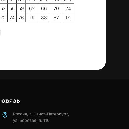
53
56
59
62
66
70
74
72
74
76
79
83
87
91
СВЯЗЬ
Россия, г. Санкт-Петербург,
ул. Боровая, д. 116