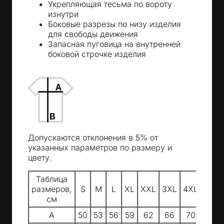
Укрепляющая тесьма по вороту
изнутри
Боковые разрезы по низу изделия
для свободы движения
Запасная пуговица на внутренней
боковой строчке изделия
Допускаются отклонения в 5% от
указанных параметров по размеру и
цвету.
Таблица
размеров,
S
M
L
XL
XXL
3XL
4XL
5XL
см
A
50
53
56
59
62
66
70
74