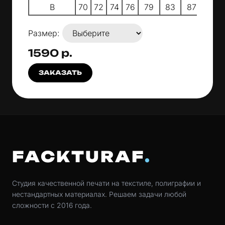
B
70
72
74
76
79
83
87
91
Размер:
1590 р.
ЗАКАЗАТЬ
FACKTURAF
Студия качественной печати на текстиле, полиграфии и
нестандартных материалах. Решаем задачи любой
сложности с 2016 года.