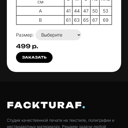
см
A
41
44
47
50
53
B
61
63
65
67
69
Размер:
499 р.
ЗАКАЗАТЬ
FACKTURAF
Студия качественной печати на текстиле, полиграфии и
нестандартных материалах. Решаем задачи любой