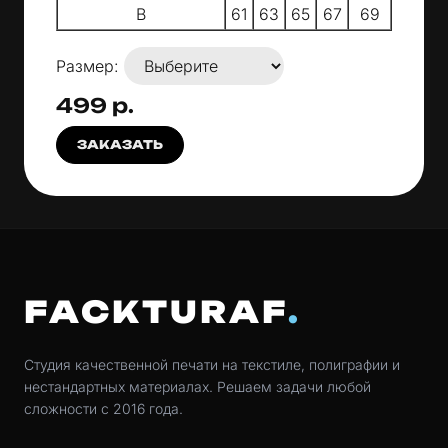
B
61
63
65
67
69
Размер:
499 р.
ЗАКАЗАТЬ
FACKTURAF
Студия качественной печати на текстиле, полиграфии и
нестандартных материалах. Решаем задачи любой
сложности с 2016 года.