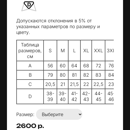
Допускаются отклонения в 5% от
указанных параметров по размеру и
цвету.
Таблица
размеров,
S
M
L
XL
XXL
3XL
4XL
см
A
56
60
64
68
72
76
80
B
79
80
81
82
83
84
85
C
20,5
21
21,5
22
22,5
23
23,5
38-
39-
41-
42-
44-
45-
47-
D
39
40
42
43
45
46
48
Размер:
2600 р.