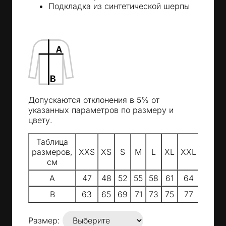
Подкладка из синтетической шерпы
Допускаются отклонения в 5% от
указанных параметров по размеру и
цвету.
Таблица
размеров,
XXS
XS
S
M
L
XL
XXL
см
A
47
48
52
55
58
61
64
B
63
65
69
71
73
75
77
Размер: