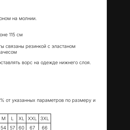
оном на молнии.
не 115 см
ты связаны резинкой с эластаном
начесом
оставлять ворс на одежде нижнего слоя.
5% от указанных параметров по размеру и
M
L
XL
XXL
3XL
54
57
60
67
66