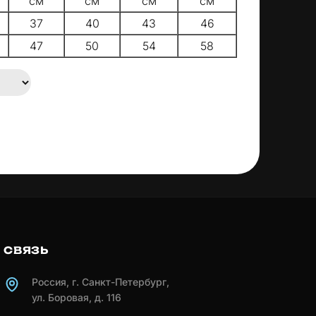
см
см
см
см
37
40
43
46
47
50
54
58
СВЯЗЬ
Россия, г. Санкт-Петербург,
ул. Боровая, д. 116