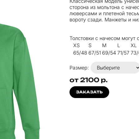
Классическая модель унисе
сторона из мольтона с нач
люверсами и плетеной тесьм
вороту сзади. Манжеты и ни
Толстовки с начесом могут 
XS
S
M
L
XL
65/48
67/51
69/54
71/57
73/
Размер:
от 2100 р.
ЗАКАЗАТЬ