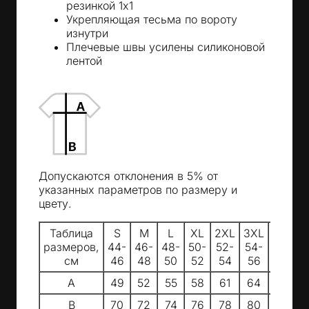
резинкой 1х1
Укрепляющая тесьма по вороту
изнутри
Плечевые швы усилены силиконовой
лентой
Допускаются отклонения в 5% от
указанных параметров по размеру и
цвету.
Таблица
S
M
L
XL
2XL
3XL
4XL
5
размеров,
44-
46-
48-
50-
52-
54-
56-
5
см
46
48
50
52
54
56
58
A
49
52
55
58
61
64
67
B
70
72
74
76
78
80
85