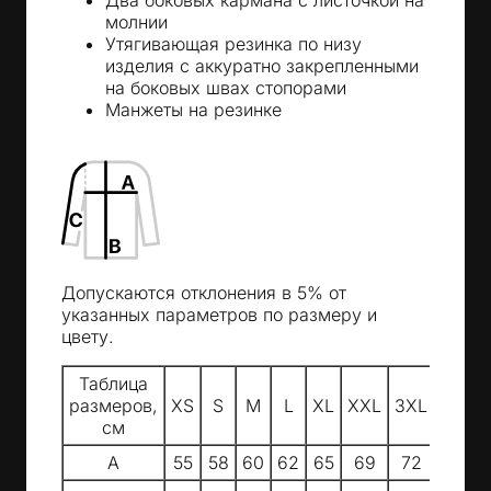
Два боковых кармана с листочкой на
молнии
Утягивающая резинка по низу
изделия с аккуратно закрепленными
на боковых швах стопорами
Манжеты на резинке
Допускаются отклонения в 5% от
указанных параметров по размеру и
цвету.
Таблица
размеров,
XS
S
M
L
XL
XXL
3XL
см
A
55
58
60
62
65
69
72