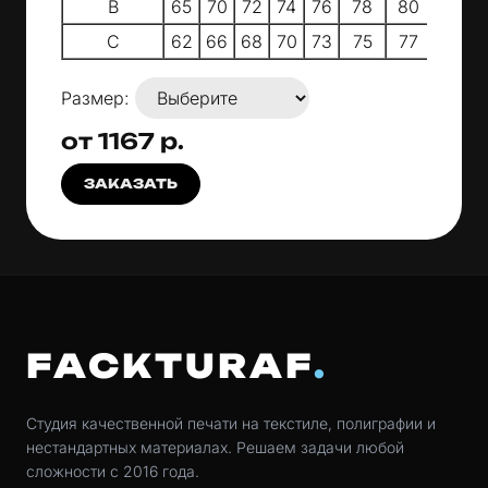
B
65
70
72
74
76
78
80
C
62
66
68
70
73
75
77
Размер:
от 1167 р.
ЗАКАЗАТЬ
FACKTURAF
Студия качественной печати на текстиле, полиграфии и
нестандартных материалах. Решаем задачи любой
сложности с 2016 года.