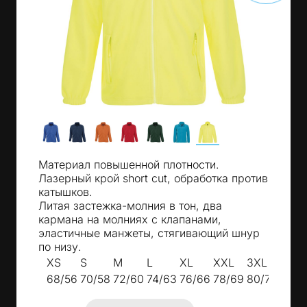
Материал повышенной плотности.
Лазерный крой short cut, обработка против
катышков.
Литая застежка-молния в тон, два
кармана на молниях с клапанами,
эластичные манжеты, стягивающий шнур
по низу.
XS
S
M
L
XL
XXL
3XL
68/56
70/58
72/60
74/63
76/66
78/69
80/72