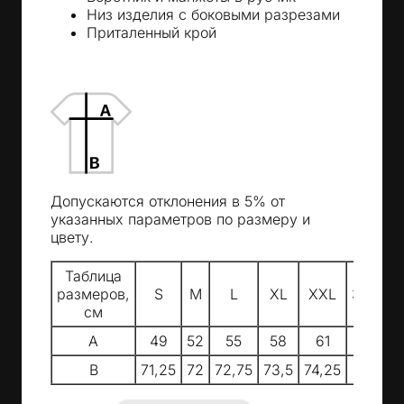
Низ изделия с боковыми разрезами
Приталенный крой
Допускаются отклонения в 5% от
указанных параметров по размеру и
цвету.
Таблица
размеров,
S
M
L
XL
XXL
3XL
см
A
49
52
55
58
61
64
B
71,25
72
72,75
73,5
74,25
75