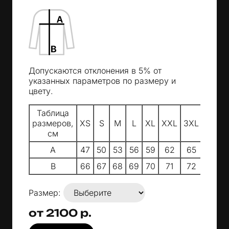
Допускаются отклонения в 5% от
указанных параметров по размеру и
цвету.
Таблица
размеров,
XS
S
M
L
XL
XXL
3XL
см
A
47
50
53
56
59
62
65
B
66
67
68
69
70
71
72
Размер:
от 2100 р.