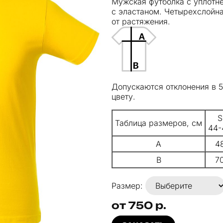
Мужская футболка с уплотн
с эластаном. Четырехслойна
от растяжения.
Допускаются отклонения в 
цвету.
S
Таблица размеров, см
44-
A
4
B
7
Размер:
от 750 р.