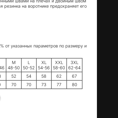
енными швами на плечах и двойным швом
я резинка на воротнике предохраняет его
5% от указанных параметров по размеру и
M
L
XL
XXL
3XL
46
48-50
50-52
54-56
58-60
62-64
8
52
54
58
62
67
0
70
70
73
77
80