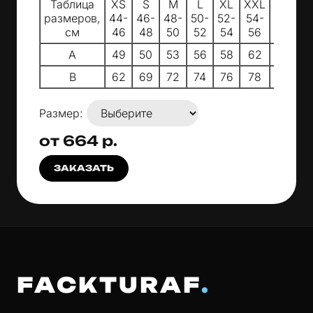
Таблица
XS
S
M
L
XL
XXL
3XL
4
размеров,
44-
46-
48-
50-
52-
54-
56-
5
см
46
48
50
52
54
56
58
A
49
50
53
56
58
62
64
B
62
69
72
74
76
78
80
Размер:
от 664 р.
ЗАКАЗАТЬ
FACKTURAF