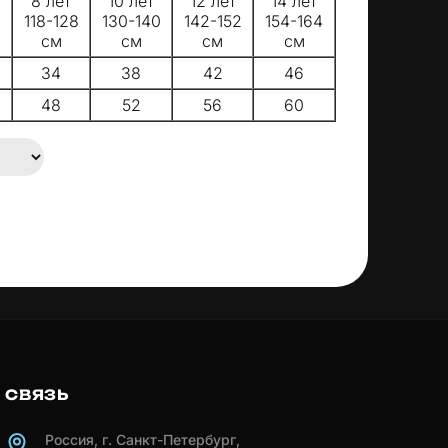
8 лет
10 лет
12 лет
14 лет
6
118-128
130-140
142-152
154-164
см
см
см
см
34
38
42
46
48
52
56
60
СВЯЗЬ
Россия, г. Санкт-Петербург,