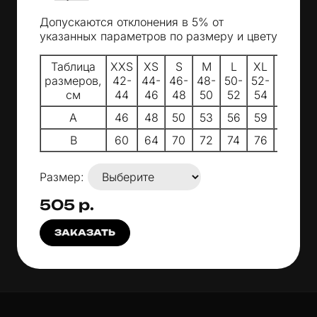
Допускаются отклонения в 5% от
указанных параметров по размеру и цвету
Таблица
XXS
XS
S
M
L
XL
XXL
3
размеров,
42-
44-
46-
48-
50-
52-
54-
5
см
44
46
48
50
52
54
56
A
46
48
50
53
56
59
62
B
60
64
70
72
74
76
78
Размер:
505 р.
ЗАКАЗАТЬ