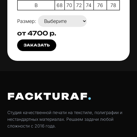
B
68
70
72
74
76
78
Размер:
от 4700 р.
ЗАКАЗАТЬ
FACKTURAF
Студия качественной печати на текстиле, полиграфии и
нестандартных материалах. Решаем задачи любой
сложности с 2016 года.