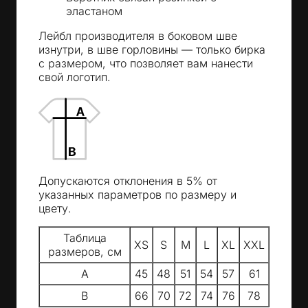
эластаном
Лейбл производителя в боковом шве
изнутри, в шве горловины — только бирка
с размером, что позволяет вам нанести
свой логотип.
Допускаются отклонения в 5% от
указанных параметров по размеру и
цвету.
Таблица
XS
S
M
L
XL
XXL
размеров, см
A
45
48
51
54
57
61
B
66
70
72
74
76
78