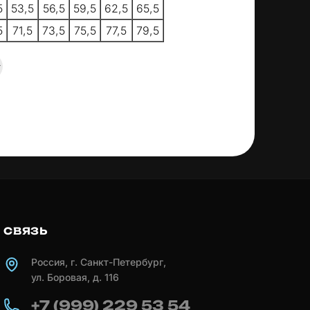
5
53,5
56,5
59,5
62,5
65,5
5
71,5
73,5
75,5
77,5
79,5
СВЯЗЬ
Россия, г. Санкт-Петербург,
ул. Боровая, д. 116
+7 (999) 229 53 54