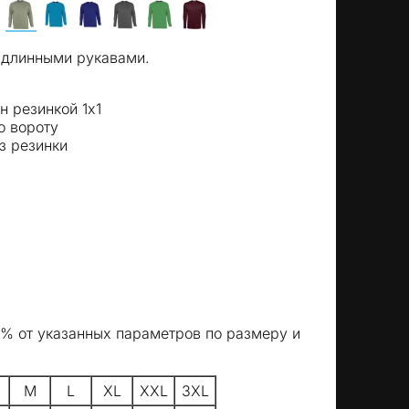
с длинными рукавами.
н резинкой 1х1
о вороту
з резинки
5% от указанных параметров по размеру и
M
L
XL
XXL
3XL