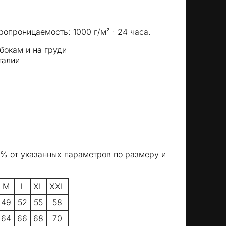
ропроницаемость: 1000 г/м² · 24 часа.
бокам и на груди
талии
5% от указанных параметров по размеру и
M
L
XL
XXL
49
52
55
58
64
66
68
70