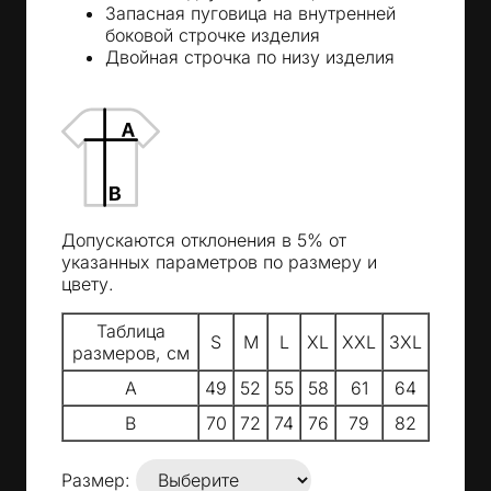
Запасная пуговица на внутренней
боковой строчке изделия
Двойная строчка по низу изделия
Допускаются отклонения в 5% от
указанных параметров по размеру и
цвету.
Таблица
S
M
L
XL
XXL
3XL
размеров, см
A
49
52
55
58
61
64
B
70
72
74
76
79
82
Размер: